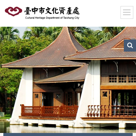
跳
到
主
要
內
容
區
文
化
塊
資
產
搜
尋