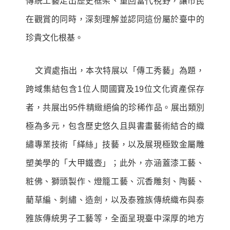
傳統工藝走出歷史框架、重回當代視野，讓市民
在觀賞的同時，深刻理解並認同這份屬於臺中的
珍貴文化根基。
文資處指出，本次特展以「傳工秀藝」為題，
跨域集結包含
1
位人間國寶及
19
位文化資產保存
者
，共展出
95
件精緻絕倫的珍稀作品。展出類別
極為多元，包含歷史悠久且與書畫藝術結合的織
繡專業技術「緙絲」技藝，以及展現極致金屬雕
塑美學的「大甲鐵壺」；此外，亦涵蓋漆工藝、
粧佛、獅頭製作、燈籠工藝、沉香雕刻、陶藝、
藺草編、刺繡、造劍，以及泰雅族傳統織布與泰
雅族傳統男子工藝等，全面呈現臺中深厚的地方