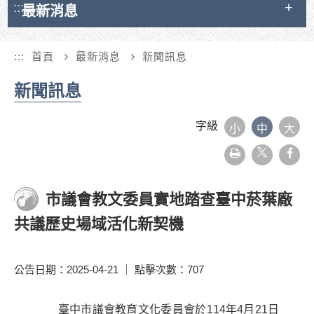
:::
最新消息
:::
首頁
最新消息
新聞訊息
新聞訊息
字級
小
中
大
友
face
善
列
印
市議會教文委員實地踏查臺中菸葉廠
共議歷史場域活化新契機
公告日期：2025-04-21 ｜ 點擊次數：707
臺中市議會教育文化委員會於114年4月21日