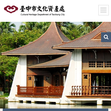
跳
到
主
要
內
容
區
文
化
塊
資
產
搜
尋