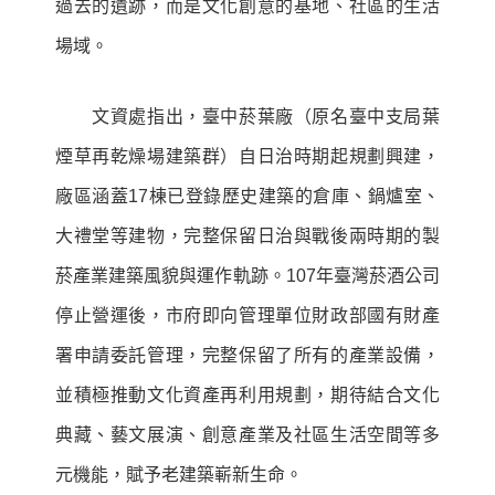
過去的遺跡，而是文化創意的基地、社區的生活
場域。
文資處指出，臺中菸葉廠（原名臺中支局葉
煙草再乾燥場建築群）自日治時期起規劃興建，
廠區涵蓋
17
棟已登錄歷史建築的倉庫、鍋爐室、
大禮堂等建物，完整保留日治與戰後兩時期的製
菸產業建築風貌與運作軌跡。
107
年臺灣菸酒公司
停止營運後，市府即向管理單位財政部國有財產
署申請委託管理，完整保留了所有的產業設備，
並積極推動文化資產再利用規劃，期待結合文化
典藏、藝文展演、創意產業及社區生活空間等多
元機能，賦予老建築嶄新生命。