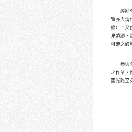
經勘查結
置亦與清
錄）。又
見遺跡，
可能之破
參與
之作業，
國光路至