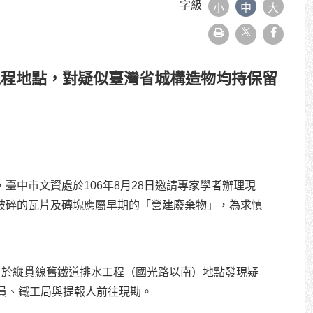
字級
小
中
大
友
faceboo
善
列
印
工程地點，對疑似臺灣省城構造物均持保留
中市文資處於106年8月28日邀請專家學者辦理現
破碎的瓦片及磚塊應屬早期的「營建廢棄物」，為求慎
報，於縱貫線舊鐵道排水工程（國光路以南）地點發現疑
員、鐵工局與提報人前往現勘。