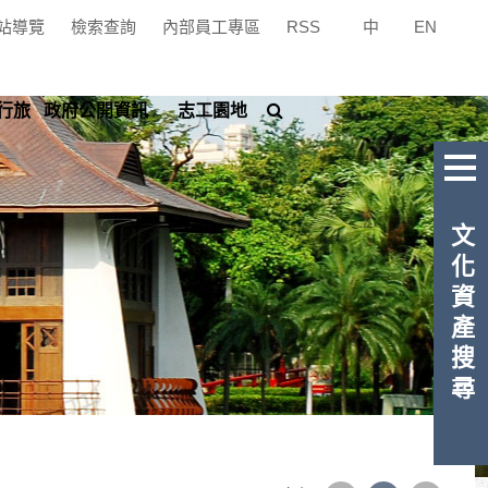
站導覽
檢索查詢
內部員工專區
RSS
中
|
EN
搜
行旅
政府公開資訊
志工園地
尋
文化資產搜尋