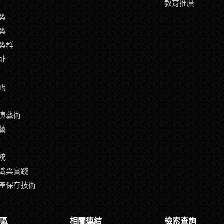
教育推廣
築
築
築群
址
觀
演藝術
藝
統
識與實踐
產保存技術
區
相關連結
檢索查詢