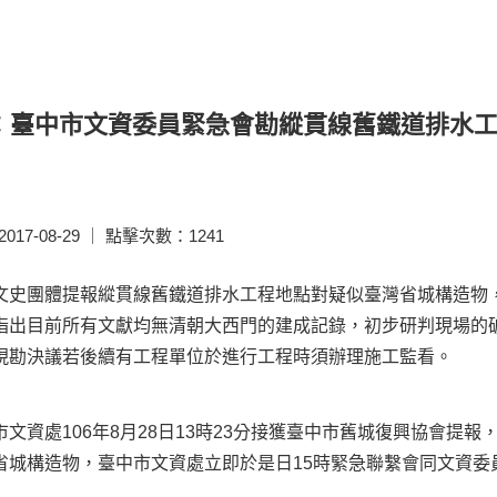
：臺中市文資委員緊急會勘縱貫線舊鐵道排水
17-08-29 ｜ 點擊次數：1241
文史團體提報縱貫線舊鐵道排水工程地點對疑似臺灣省城構造物，臺
指出目前所有文獻均無清朝大西門的建成記錄，初步研判現場的
現勘決議若後續有工程單位於進行工程時須辦理施工監看。
資處106年8月28日13時23分接獲臺中市舊城復興協會提
省城構造物，臺中市文資處立即於是日15時緊急聯繫會同文資委