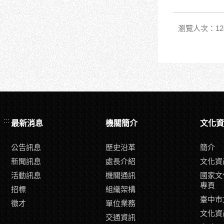
瀏覽人次：12
:::
最新消息
機關簡介
文化資
公告訊息
歷史沿革
簡介
新聞訊息
處長介紹
文化資
活動訊息
機關通訊
國家文
專頁
招標
組織架構
臺中市
徵才
單位業務
文化資
交通資訊