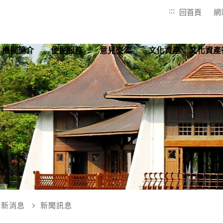
:::
回首頁
網
機關簡介
便民服務
意見交流
文化資產
文化資產
最新消息
新聞訊息