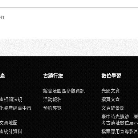
41
產
古蹟行旅
數位學習
館舍及園區參觀資訊
光影文資
產相關法規
活動報名
摺頁文宣
化資產網臺中市
預約導覽
文資背景圖
臺中時光遺跡—
文資地圖
考古遺址數位展
產統計資料
檔案應用宣導影