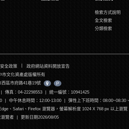
檢索方式說明
全文檢索
分類檢索
|
安全政策
政府網站資料開放宣告
017臺中市文化資產處版權所有
中市西區市府路41巷19號
中
P
心
|
傳真：04-22298553
|
統一編號：10941425
位
置
0
|
中午休息時間：12:00-13:00
|
彈性上下班時間：08:00~08:30、17
ge、Safari、Firefox 瀏覽器，螢幕解析度 1024 X 768 px 以上瀏覽
 位瀏覽者
|
更新日期2026/08/05