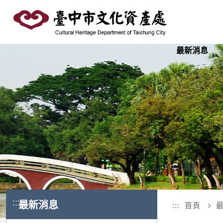
跳
到
主
要
最新消息
內
容
區
塊
:::
最新消息
:::
首頁