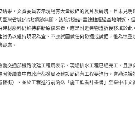
果，文資委員表示現場有大量破碎的瓦片及磚塊，且未見明確
代臺灣省城(府城)遺跡無關，該段城牆計畫線雖經過基地附近，
由建材廢料仍維持嶄新原貌來看，應是附近建物遭拆後移填於此
建議仍以維持現況為宜，不應試圖做任何發掘或試掘，惟為慎重
壞疑慮。
會勘交通部鐵路改建工程局表示，現場排水工程已經完工，且無
惟因後續臺中市政府都發局及建設局尚有工程要進行，會勘決議
有恆街），並於工程進行前函送「施工監看計畫書」至臺中市文