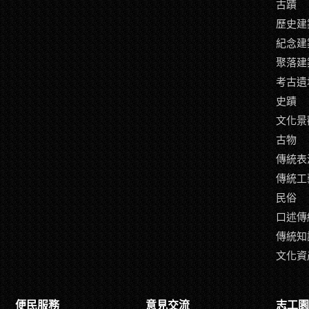
古蹟
歷史建
紀念建
聚落建
考古遺
史蹟
文化景
古物
傳統表
傳統工
民俗
口述傳
傳統知
文化資
便民服務
意見交流
志工園