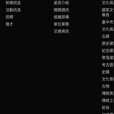
新聞訊息
處長介紹
文化資
活動訊息
機關通訊
國家文
專頁
招標
組織架構
臺中市
徵才
單位業務
文化資
交通資訊
古蹟
歷史建
紀念建
聚落建
考古遺
史蹟
文化景
古物
傳統表
傳統工
民俗