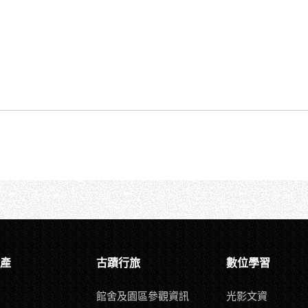
產
古蹟行旅
數位學習
館舍及園區參觀資訊
光影文資