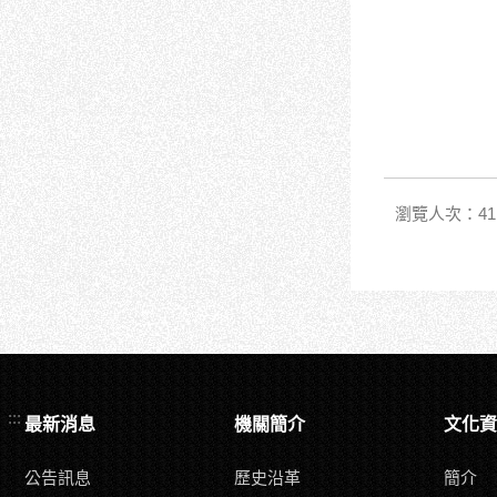
瀏覽人次：41
:::
最新消息
機關簡介
文化資
公告訊息
歷史沿革
簡介