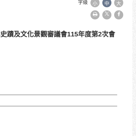
字級
小
中
大
友
faceboo
善
列
印
蹟及文化景觀審議會115年度第2次會