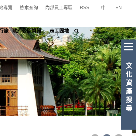
站導覽
檢索查詢
內部員工專區
RSS
中
|
EN
搜
行旅
政府公開資訊
志工園地
尋
文化資產搜尋