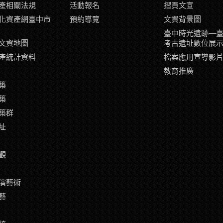
產相關法規
活動報名
摺頁文宣
化資產網臺中市
預約導覽
文資背景圖
臺中時光遺跡—
文資地圖
考古遺址數位展
產統計資料
檔案應用宣導影
教育推廣
築
築
築群
址
觀
演藝術
藝