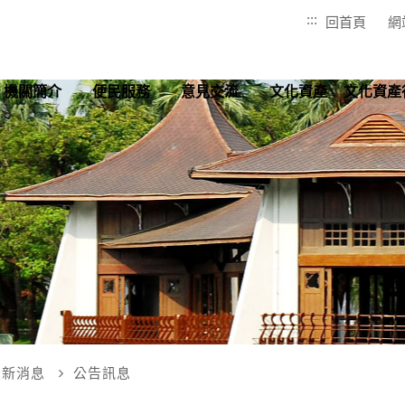
:::
回首頁
網
機關簡介
便民服務
意見交流
文化資產
文化資產
最新消息
公告訊息