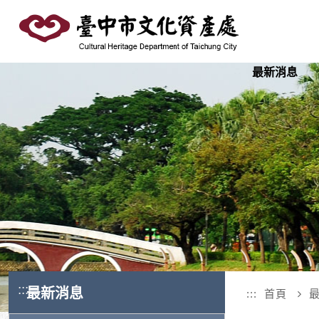
跳
到
主
要
最新消息
內
容
區
塊
:::
最新消息
:::
首頁