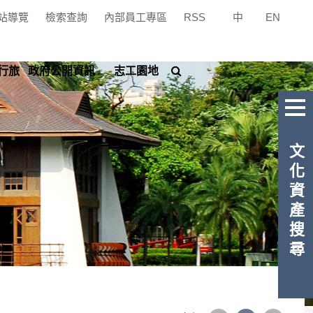
站導覽
檢索查詢
內部員工專區
RSS
中
|
EN
搜
行旅
政府公開資訊
志工園地
尋
文化資產搜尋