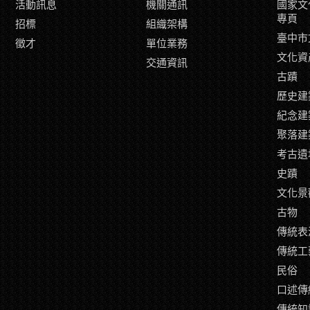
活動訊息
機關通訊
國家文
專頁
招標
組織架構
臺中市
徵才
單位業務
文化資
交通資訊
古蹟
歷史建
紀念建
聚落建
考古遺
史蹟
文化景
古物
傳統表
傳統工
民俗
口述傳
傳統知