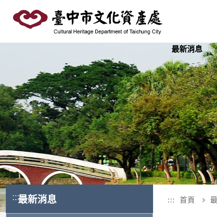
跳
到
主
要
最新消息
內
容
區
塊
:::
最新消息
:::
首頁