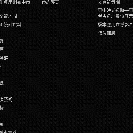
化資產網臺中市
預約導覽
文資背景圖
臺中時光遺跡—
文資地圖
考古遺址數位展
產統計資料
檔案應用宣導影
教育推廣
築
築
築群
址
觀
演藝術
藝
統
識與實踐