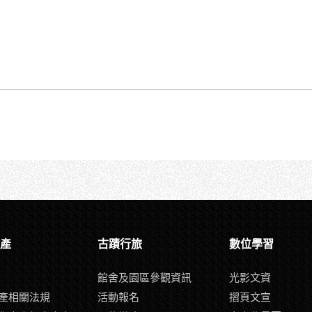
產
古蹟行旅
數位學習
館舍及園區參觀資訊
光影文資
產相關法規
活動報名
摺頁文宣