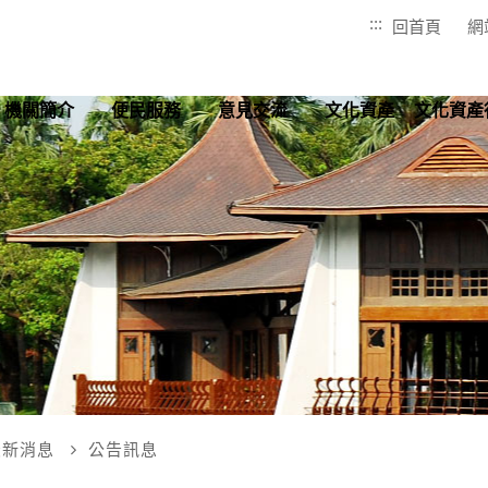
:::
回首頁
網
機關簡介
便民服務
意見交流
文化資產
文化資產
最新消息
公告訊息