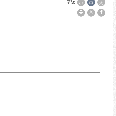
字級
小
中
大
友
faceboo
善
列
印