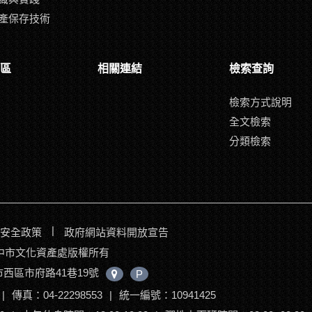
產保存技術
區
相關連結
檢索查詢
檢索方式說明
全文檢索
分類檢索
|
安全政策
政府網站資料開放宣告
017臺中市文化資產處版權所有
中市西區市府路41巷19號
中
P
心
|
傳真：04-22298553
|
統一編號：10941425
位
置