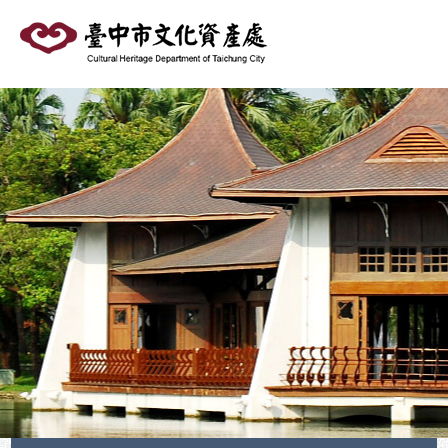
跳
到
主
要
內
容
區
塊