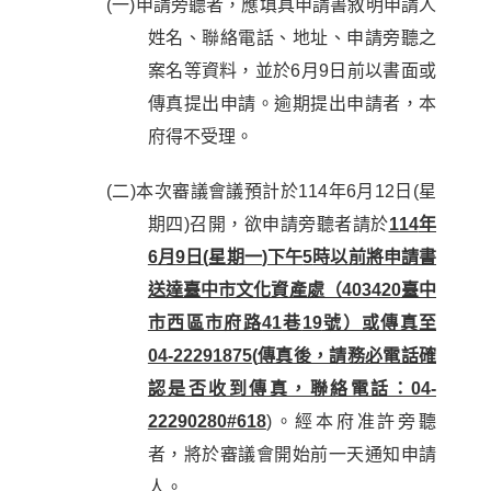
(
一
)
申請旁聽者，應填具申請書敘明申請人
姓名、聯絡電話、地址、申請旁聽之
案名等資料，並於
6
月
9
日前以書面或
傳真提出申請。逾期提出申請者，本
府得不受理。
(
二
)
本次審議會議預計於
114
年
6
月
12
日
(
星
期四
)
召開，欲申請旁聽者請於
114
年
6
月
9
日
(
星期一
)
下午
5
時以前將申請書
送達臺中市文化資產處（
403420
臺中
市西區市府路
41
巷
19
號）或傳真至
04-22291875(
傳真後，請務必電話確
認是否收到傳真，聯絡電話：
04-
22290280#618
)
。經本府准許旁聽
者，將於審議會開始前一天
通知申請
人
。