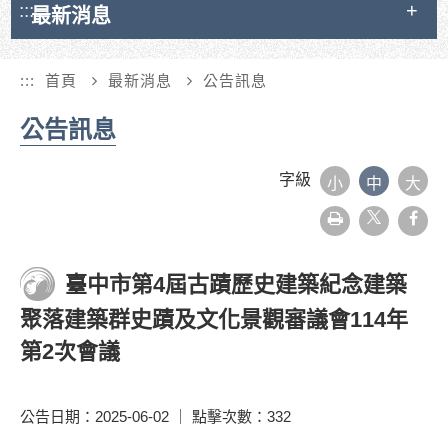
:::
最新消息
:::
首頁
最新消息
公告訊息
公告訊息
字級
小
中
大
友
face
善
列
印
臺中市第4屆古蹟歷史建築紀念建築
聚落建築群史蹟及文化景觀審議會114年
第2次會議
公告日期：2025-06-02 ｜ 點擊次數：332