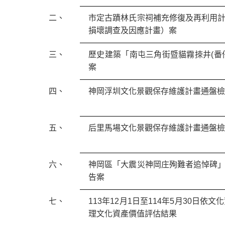
二、
市定古蹟林氏宗祠補充修復及再利用
損壞調查及因應計畫）案
三、
歷史建築「南屯三角街暨貓霧拺井
(
番
案
四、
神岡浮圳文化景觀保存維護計畫通盤
五、
后里馬場文化景觀保存維護計畫通盤
六、
神岡區「大震災神岡庄殉難者追悼碑
告案
七、
113
年
12
月
1
日至
114
年
5
月
30
日依文化
理文化資產價值評估結果