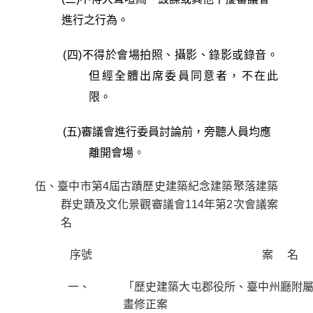
進行之行為。
(
四
)
不得於會場拍照、攝影、錄影或錄音。
但經全體出席委員同意者，不在此
限。
(
五
)
審議會進行委員討論前，旁聽人員均應
離開會場
。
伍、臺中市第
4
屆古蹟歷史建築紀念建築聚落建築
群史蹟及文化景觀審議會
114
年第
2
次會議案
名
序號
案
名
一、
「歷史建築大屯郡役所、臺中州廳附
畫修正案