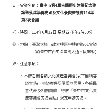
壹、會議名稱：
臺中市第4屆古蹟歷史建築紀念建
築聚落建築群史蹟及文化景觀審議會114年
第2次會議
貳、時間：
114
年
6
月
12
日
(
星期四
)
下午
2
時
30
分
參、地點：臺灣大道市政大樓惠中樓
9
樓
901
會議
室
(
臺中市西屯區臺灣大道三段
99
號
)
肆、注意事項：
一、本府召開各類文化資產審議會
(
以下簡稱審
議會
)
時，審議案件所屬當地居民、各級民
意代表及相關團體，得依「臺中市文化資
產審議會旁聽要點」規定申請旁聽。