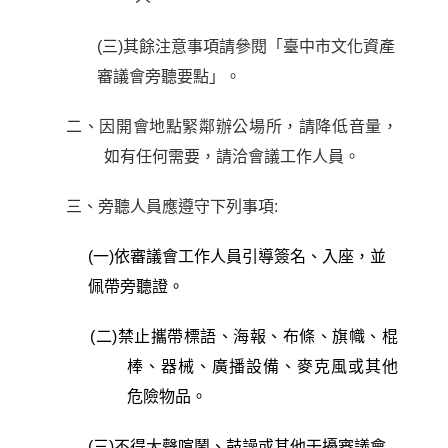
(
三
)
其餘注意事項請參閱「臺中市文化資產
審議會旁聽要點」。
二、因開會地點緊鄰辦公場所，請降低音量，
如有任何需要，請洽會議工作人員。
三、旁聽人員應遵守下列事項
:
(
一
)
依審議會工作人員引導簽名、入座，並
佩帶旁聽證。
(
二
)
禁止攜帶標語、海報、布條、旗幟、棍
棒、器械、廣播設備、麥克風或其他
危險物品。
(
三
)
不得大聲喧鬧、鼓譟或其他干擾審議會