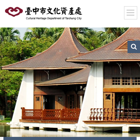
跳
到
主
要
內
容
區
文
化
塊
資
產
搜
尋