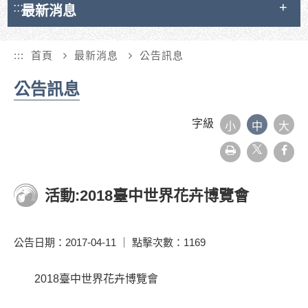
:::
最新消息
:::
首頁
最新消息
公告訊息
公告訊息
字級
小
中
大
友
face
善
列
印
活動:2018臺中世界花卉博覽會
公告日期：2017-04-11 ｜ 點擊次數：1169
2018臺中世界花卉博覽會