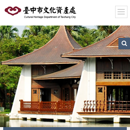
跳
到
主
要
內
容
區
文
化
塊
資
產
搜
尋