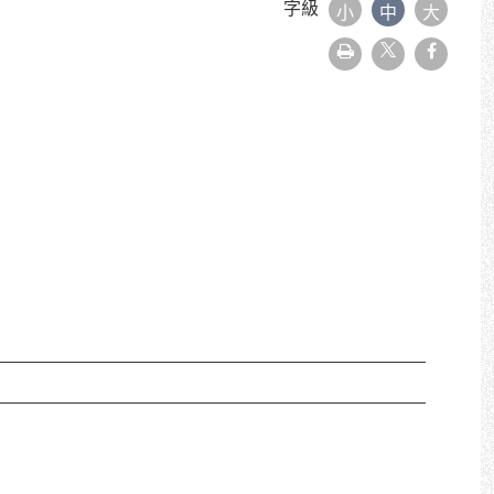
字級
小
中
大
友
faceboo
善
列
印