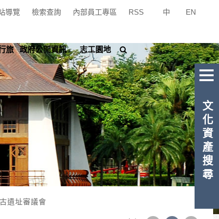
站導覽
檢索查詢
內部員工專區
RSS
中
|
EN
搜
行旅
政府公開資訊
志工園地
尋
文化資產搜尋
古遺址審議會