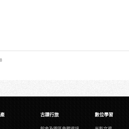
8
產
古蹟行旅
數位學習
館舍及園區參觀資訊
光影文資