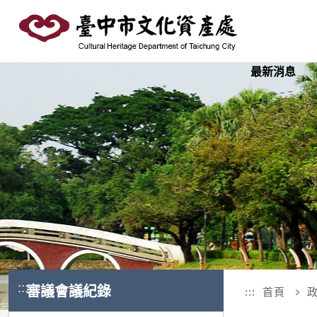
跳
到
主
要
最新消息
內
容
區
塊
:::
審議會議紀錄
:::
首頁