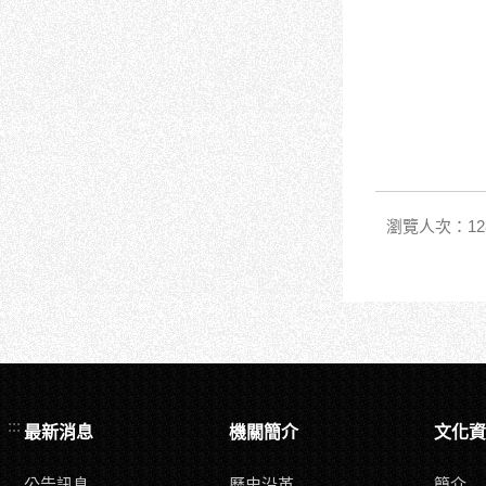
瀏覽人次：12
:::
最新消息
機關簡介
文化資
公告訊息
歷史沿革
簡介