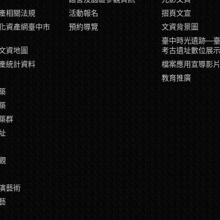
產相關法規
活動報名
摺頁文宣
化資產網臺中市
預約導覽
文資背景圖
臺中時光遺跡—
文資地圖
考古遺址數位展
產統計資料
檔案應用宣導影
教育推廣
築
築
築群
址
觀
演藝術
藝