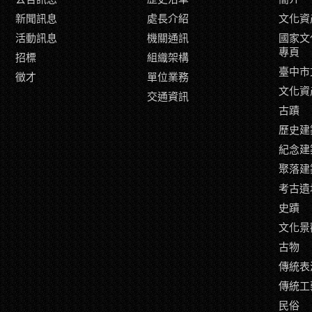
新聞訊息
處長介紹
文化資
活動訊息
機關通訊
國家文
專頁
招標
組織架構
臺中市
徵才
單位業務
文化資
交通資訊
古蹟
歷史建
紀念建
聚落建
考古遺
史蹟
文化景
古物
傳統表
傳統工
民俗