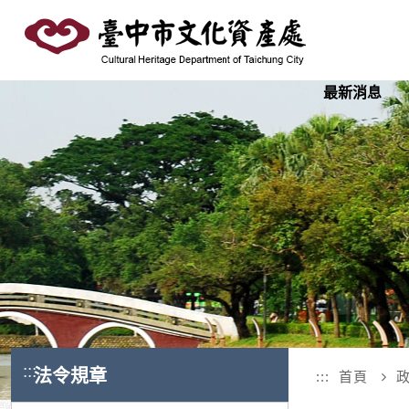
跳
到
主
要
最新消息
內
容
區
塊
:::
法令規章
:::
首頁