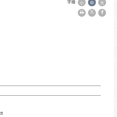
字級
小
中
大
友
faceboo
善
列
印
t