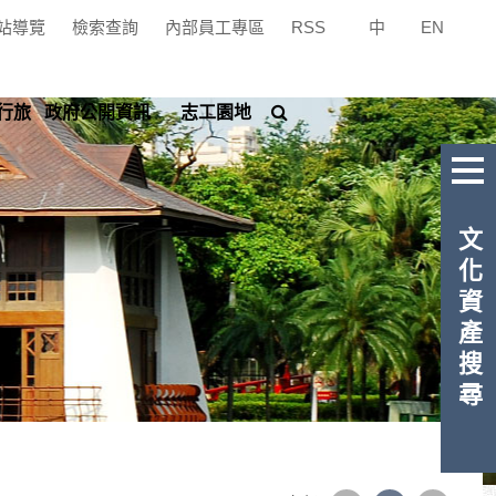
站導覽
檢索查詢
內部員工專區
RSS
中
|
EN
搜
行旅
政府公開資訊
志工園地
尋
文化資產搜尋