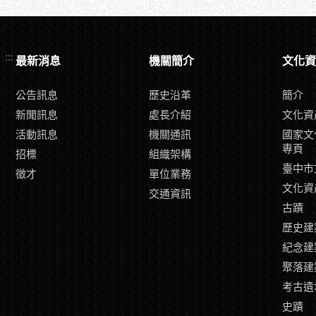
:::
最新消息
機關簡介
文化資
公告訊息
歷史沿革
簡介
新聞訊息
處長介紹
文化資
活動訊息
機關通訊
國家文
專頁
招標
組織架構
臺中市
徵才
單位業務
文化資
交通資訊
古蹟
歷史建
紀念建
聚落建
考古遺
史蹟