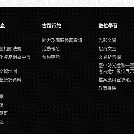
產
古蹟行旅
數位學習
館舍及園區參觀資訊
光影文資
產相關法規
活動報名
摺頁文宣
化資產網臺中市
預約導覽
文資背景圖
臺中時光遺跡—
文資地圖
考古遺址數位展
產統計資料
檔案應用宣導影
教育推廣
築
築
築群
址